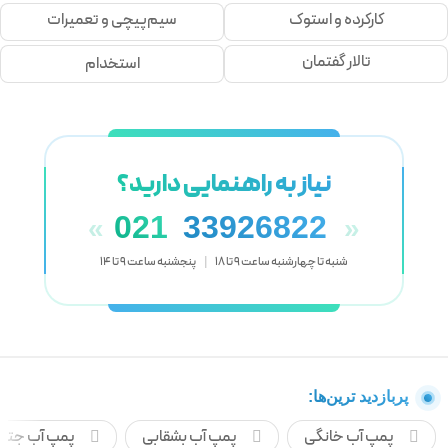
کارکرده و استوک
سیم‌پیچی و تعمیرات
تالار گفتمان
استخدام
نیاز به راهنمایی دارید؟
021
33926822
«
»
شنبه تا چهارشنبه ساعت 9 تا 18
|
پنجشنبه ساعت 9 تا 14
پربازدید ترین‌ها:
پمپ آب خانگی
پمپ آب بشقابی
پمپ آب جتی