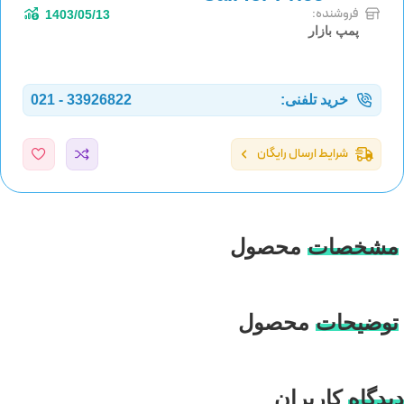
فروشنده:
1403/05/13
پمپ بازار
خرید تلفنی:
33926822 - 021
شرایط ارسال رایگان
مشخصات
محصول
توضیحات
محصول
دیدگاه
کاربران