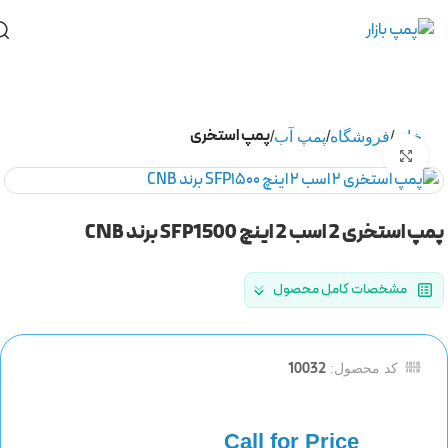
پمپ استخری
خانه
فروشگاه
پمپ آب
برای بزرگنمایی کلیک کنید
پمپ استخری 2 اسب 2 اینچ SFP1500 برند CNB
مشخصات کامل محصول
10032
کد محصول: