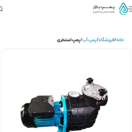
خانه
فروشگاه
پمپ آب
پمپ استخری