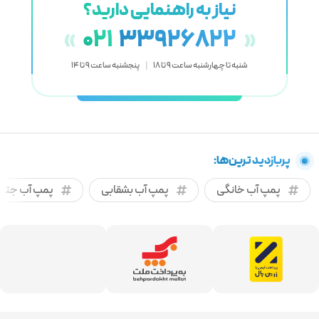
نیاز به راهنمایی دارید؟
021
33926822
«
»
شنبه تا چهارشنبه ساعت 9 تا 18
|
پنجشنبه ساعت 9 تا 14
پربازدید ترین‌ها:
پمپ آب خانگی
پمپ آب بشقابی
پمپ آب جتی