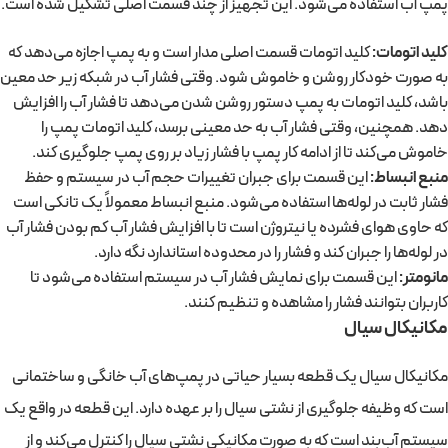
پمپ آب استفاده می‌شود. این تجهیز از چند قسمت اصلی تشکیل شده است.
کلید اتومات:
کلید اتومات قسمت اصلی مدار است و به پمپ اجازه می‌دهد که
به صورت خودکار روشن و خاموش شود. وقتی فشار آب در شبکه زیر حد معین
باشد، کلید اتومات به پمپ دستور روشن شدن می‌دهد تا فشار آب را افزایش
دهد. همچنین، وقتی فشار آب به حد معینی برسد، کلید اتومات پمپ را
خاموش می‌کند تا از ادامه کار پمپ با فشار زیاد بر روی پمپ جلوگیری کند.
منبع انبساط:
این قسمت برای جبران تغییرات حجم آب در سیستم و حفظ
فشار ثابت در لوله‌ها استفاده می‌شود. منبع انبساط معمولاً یک تانکی است
که حاوی هوای فشرده یا نیتروژن است تا با افزایش فشار آب کم بودن فشار آب
در لوله‌ها را جبران کند و فشار را در محدوده استاندارد نگه دارد.
مانومتر:
این قسمت برای نمایش فشار آب در سیستم استفاده می‌شود تا
کاربران بتوانند فشار را مشاهده و تنظیم کنند.
مکانیکال سیال
مکانیکال سیال یک قطعه بسیار حیاتی در پمپ‌های آب خانگی و ساختمانی
است که وظیفه جلوگیری از نشتی سیال را بر عهده دارد. این قطعه در واقع یک
سیستم آب‌بند است که به صورت مکانیکی نشتی سیال را کنترل می‌کند و از