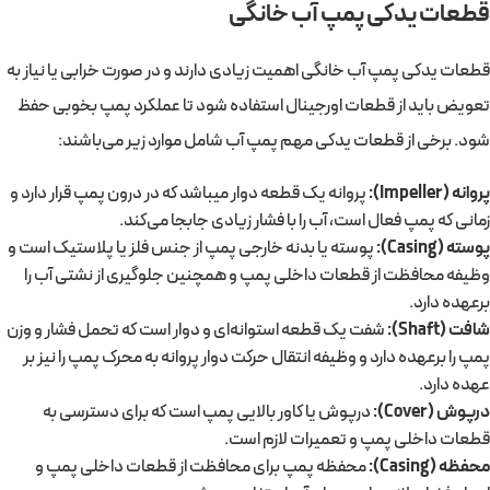
قطعات یدکی پمپ آب خانگی
قطعات یدکی پمپ آب خانگی اهمیت زیادی دارند و در صورت خرابی یا نیاز به
تعویض باید از قطعات اورجینال استفاده شود تا عملکرد پمپ بخوبی حفظ
شود. برخی از قطعات یدکی مهم پمپ آب شامل موارد زیر می‌باشند:
پروانه (Impeller):
پروانه یک قطعه دوار میباشد که در درون پمپ قرار دارد و
زمانی که پمپ فعال است، آب را با فشار زیادی جابجا می‌کند.
پوسته (Casing):
پوسته یا بدنه خارجی پمپ از جنس فلز یا پلاستیک است و
وظیفه محافظت از قطعات داخلی پمپ و همچنین جلوگیری از نشتی آب را
برعهده دارد.
شافت (Shaft):
شفت یک قطعه استوانه‌ای و دوار است که تحمل فشار و وزن
پمپ را برعهده دارد و وظیفه انتقال حرکت دوار پروانه به محرک پمپ را نیز بر
عهده دارد.
درپوش (Cover):
درپوش یا کاور بالایی پمپ است که برای دسترسی به
قطعات داخلی پمپ و تعمیرات لازم است.
محفظه (Casing):
محفظه پمپ برای محافظت از قطعات داخلی پمپ و