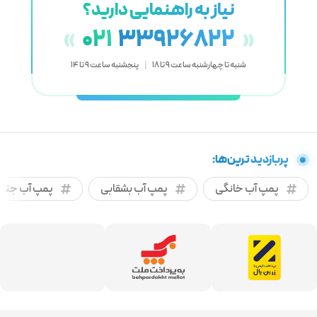
نیاز به راهنمایی دارید؟
021
33926822
«
»
شنبه تا چهارشنبه ساعت 9 تا 18
|
پنجشنبه ساعت 9 تا 14
پربازدید ترین‌ها:
پمپ آب خانگی
پمپ آب بشقابی
پمپ آب جتی