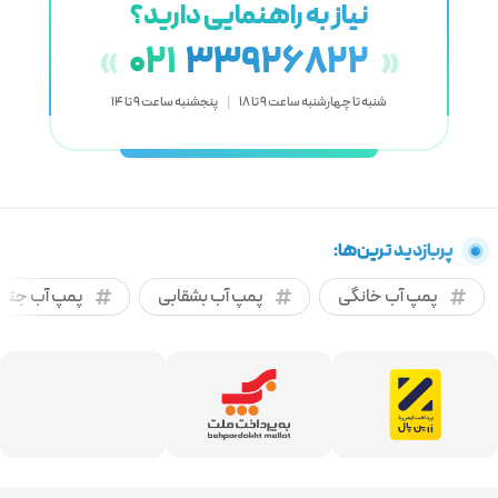
نیاز به راهنمایی دارید؟
021
33926822
«
»
شنبه تا چهارشنبه ساعت 9 تا 18
|
پنجشنبه ساعت 9 تا 14
پربازدید ترین‌ها:
پمپ آب خانگی
پمپ آب بشقابی
پمپ آب جتی