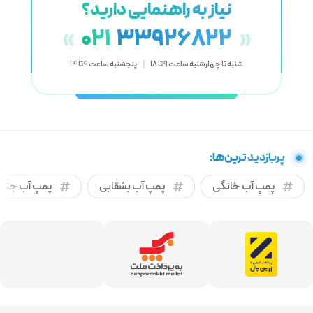
نیاز به راهنمایی دارید؟
021
33926822
«
»
شنبه تا چهارشنبه ساعت 9 تا 18
|
پنجشنبه ساعت 9 تا 14
پربازدید ترین‌ها:
پمپ آب خانگی
پمپ آب بشقابی
پمپ آب جتی