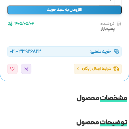
افزودن به سبد خرید
فروشنده:
1405/05/04
پمپ بازار
خرید تلفنی:
33926822 - 021
شرایط ارسال رایگان
مشخصات
محصول
توضیحات
محصول