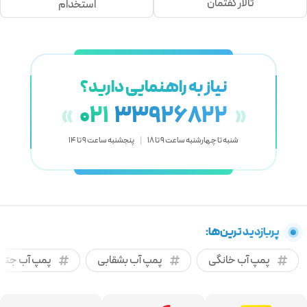
تالار گفتمان
استخدام
نیاز به راهنمایی دارید؟
021
33926822
«
»
شنبه تا چهارشنبه ساعت 9 تا 18
|
پنجشنبه ساعت 9 تا 14
پربازدید ترین‌ها:
پمپ آب خانگی
پمپ آب بشقابی
پمپ آب جتی