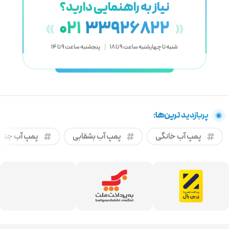
نیاز به راهنمایی دارید؟
021
33926822
«
»
شنبه تا چهارشنبه ساعت 9 تا 18
|
پنجشنبه ساعت 9 تا 14
پربازدید ترین‌ها:
پمپ آب خانگی
پمپ آب بشقابی
پمپ آب جتی