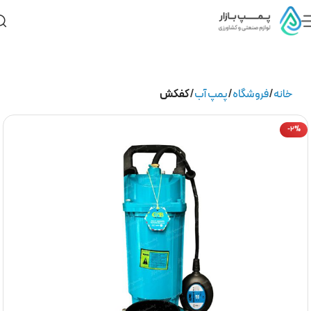
خانه
فروشگاه
پمپ آب
کفکش
-2%