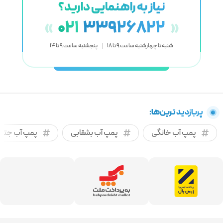
نیاز به راهنمایی دارید؟
021
33926822
«
»
شنبه تا چهارشنبه ساعت 9 تا 18
|
پنجشنبه ساعت 9 تا 14
پربازدید ترین‌ها:
پمپ آب خانگی
پمپ آب بشقابی
پمپ آب جتی