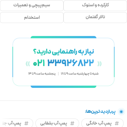
کارکرده و استوک
سیم‌پیچی و تعمیرات
تالار گفتمان
استخدام
نیاز به راهنمایی دارید؟
021
33926822
«
»
شنبه تا چهارشنبه ساعت 9 تا 18
|
پنجشنبه ساعت 9 تا 14
پربازدید ترین‌ها:
پمپ آب خانگی
پمپ آب بشقابی
پمپ آب جتی