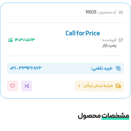
کد محصول:
10025
فروشنده:
1403/05/13
پمپ بازار
خرید تلفنی:
33926822 - 021
شرایط ارسال رایگان
مشخصات
محصول