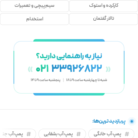
کارکرده و استوک
سیم‌پیچی و تعمیرات
تالار گفتمان
استخدام
نیاز به راهنمایی دارید؟
021
33926822
«
»
شنبه تا چهارشنبه ساعت 9 تا 18
|
پنجشنبه ساعت 9 تا 14
پربازدید ترین‌ها:
پمپ آب خانگی
پمپ آب بشقابی
پمپ آب جتی