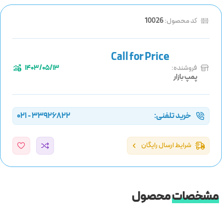
کد محصول:
10026
فروشنده:
1403/05/13
پمپ بازار
خرید تلفنی:
33926822 - 021
شرایط ارسال رایگان
مشخصات
محصول