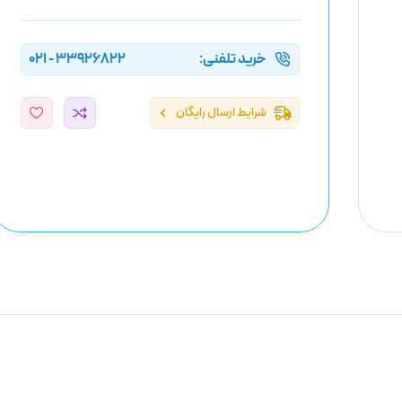
خرید تلفنی:
33926822 - 021
شرایط ارسال رایگان