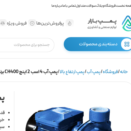
حه نخست
فروشگاه
وبلاگ
سوالات متداول
تماس با ما
درباره ما
پرفروش‌ترین‌ها
فروش ویژه
دسته‌بندی محصولات
خانه
فروشگاه
پمپ آب
پمپ ارتفاع بالا
پمپ آب 4 اسب 2 اینچ CH400 برند CNB
پمپ آب 
قدرت: 4
خروج
سیم 