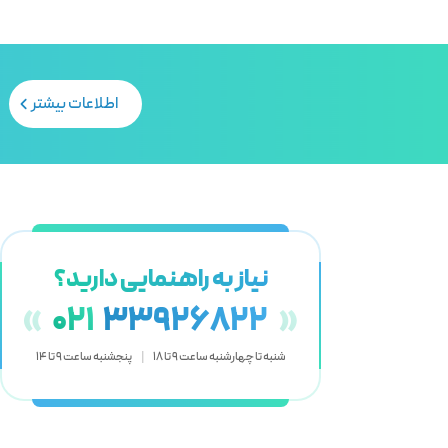
اطلاعات بیشتر
نیاز به راهنمایی دارید؟
«
021
33926822
»
شنبه تا چهارشنبه ساعت 9 تا 18
|
پنجشنبه ساعت 9 تا 14