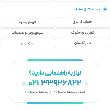
پیوندهای مفید
حساب کاربری
فروش ویژه
کارکرده و استوک
سیم‌پیچی و تعمیرات
تالار گفتمان
استخدام
نیاز به راهنمایی دارید؟
021
33926822
«
»
شنبه تا چهارشنبه ساعت 9 تا 18
|
پنجشنبه ساعت 9 تا 14