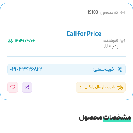
کد محصول:
19108
فروشنده:
1404/04/04
پمپ بازار
خرید تلفنی:
33926822 - 021
شرایط ارسال رایگان
مشخصات
محصول