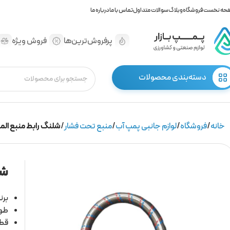
حه نخست
فروشگاه
وبلاگ
سوالات متداول
تماس با ما
درباره ما
پرفروش‌ترین‌ها
فروش ویژه
دسته‌بندی محصولات
خانه
فروشگاه
لوازم جانبی پمپ آب
منبع تحت فشار
شلنگ رابط منبع الم
شل
برن
طول
قطر