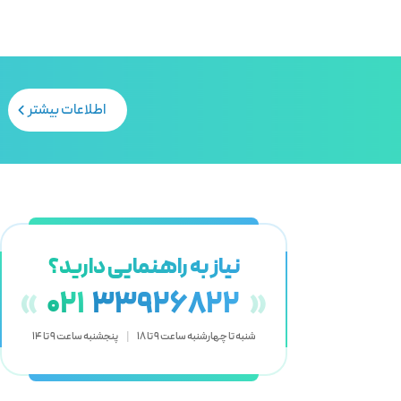
اطلاعات بیشتر
نیاز به راهنمایی دارید؟
«
021
33926822
»
شنبه تا چهارشنبه ساعت 9 تا 18
|
پنجشنبه ساعت 9 تا 14