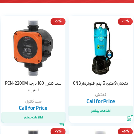
-6%
-2%
کفکش 9 متری 3 اینچ فلوتردار CNB
ست کنترل 180 درجه PCN-2200M
استریم
کفکش
ست کنترل
اطلاعات بیشتر
اطلاعات بیشتر
-7%
-5%