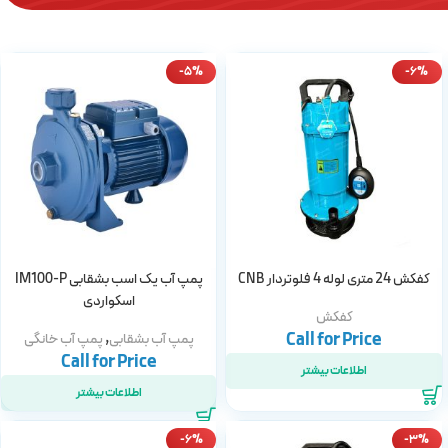
-5%
-6%
کفکش 24 متری لوله 4 فلوتردار CNB
پمپ آب یک اسب بشقابی IM100-P
اسکواردی
کفکش
,
پمپ آب بشقابی
پمپ آب خانگی
اطلاعات بیشتر
اطلاعات بیشتر
-6%
-3%