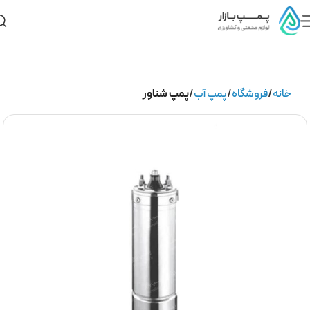
خانه
فروشگاه
پمپ آب
پمپ شناور