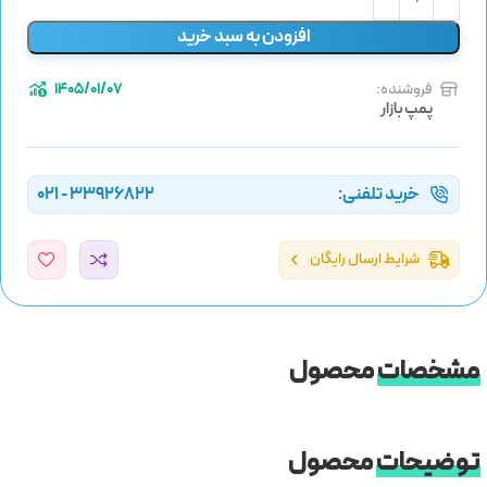
افزودن به سبد خرید
فروشنده:
1405/01/07
پمپ بازار
خرید تلفنی:
33926822 - 021
شرایط ارسال رایگان
مشخصات
محصول
توضیحات
محصول