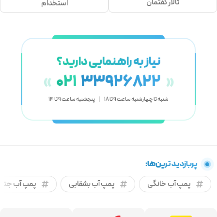
تالار گفتمان
استخدام
نیاز به راهنمایی دارید؟
021
33926822
«
»
شنبه تا چهارشنبه ساعت 9 تا 18
|
پنجشنبه ساعت 9 تا 14
پربازدید ترین‌ها:
پمپ آب خانگی
پمپ آب بشقابی
پمپ آب جتی