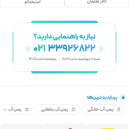
تالار گفتمان
استخدام
نیاز به راهنمایی دارید؟
021
33926822
«
»
شنبه تا چهارشنبه ساعت 9 تا 18
|
پنجشنبه ساعت 9 تا 14
پربازدید ترین‌ها:
پمپ آب خانگی
پمپ آب بشقابی
پمپ آب جتی