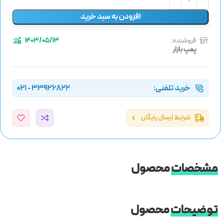
افزودن به سبد خرید
فروشنده:
1403/05/13
پمپ بازار
خرید تلفنی:
33926822 - 021
شرایط ارسال رایگان
مشخصات
محصول
توضیحات
محصول