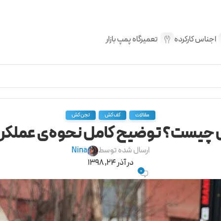
اجناس کارکرده
تعمیرگاه پمپ بازار
,
,
مقالات
کف کش
لجن کش
یست؟ توضیح کامل نحوه‌ی عملکرد، ک
ارسال شده توسط
Nina
در آذر 24, 1398
0