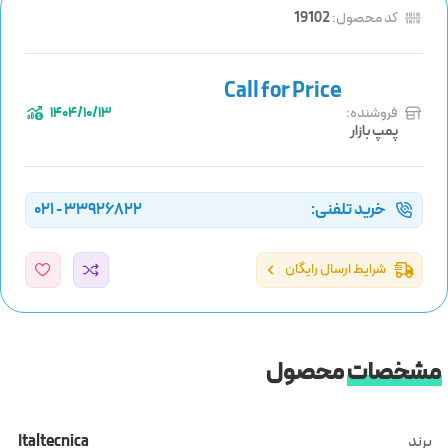
کد محصول:
19102
فروشنده:
1404/10/13
پمپ بازار
خرید تلفنی:
33926822 - 021
شرایط ارسال رایگان
مشخصات
محصول
برند
Italtecnica