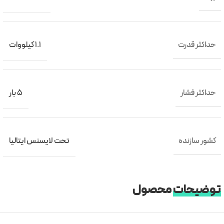
حداکثر قدرت
1.1 کیلووات
حداکثر فشار
5 بار
کشور سازنده
تحت لایسنس ایتالیا
توضیحات
محصول