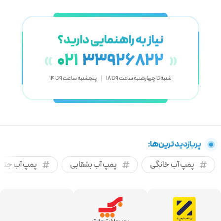
نیاز به راهنمایی دارید؟
021
33926822
«
»
شنبه تا چهارشنبه ساعت 9 تا 18
|
پنجشنبه ساعت 9 تا 14
پربازدید ترین‌ها:
پمپ آب خانگی
پمپ آب بشقابی
پمپ آب جتی