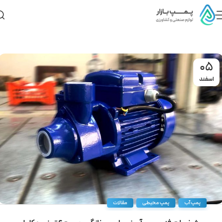
05
اسفند
,
,
پمپ آب
پمپ محیطی
مقالات