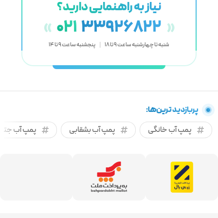
نیاز به راهنمایی دارید؟
021
33926822
«
»
شنبه تا چهارشنبه ساعت 9 تا 18
|
پنجشنبه ساعت 9 تا 14
پربازدید ترین‌ها:
پمپ آب خانگی
پمپ آب بشقابی
پمپ آب جتی