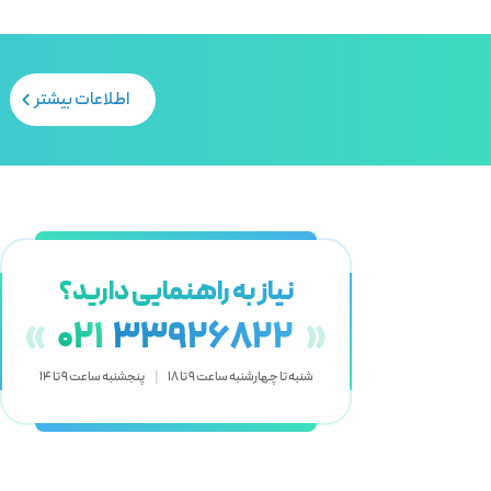
اطلاعات بیشتر
نیاز به راهنمایی دارید؟
«
021
33926822
»
شنبه تا چهارشنبه ساعت 9 تا 18
|
پنجشنبه ساعت 9 تا 14