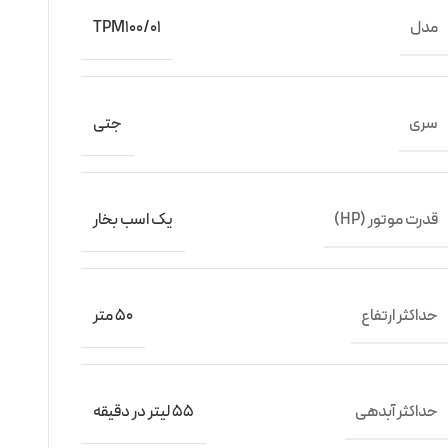
مدل
TPM100/01
سری
جتی
قدرت موتور (HP)
یک اسب بخار
حداکثر ارتفاع
50 متر
حداکثر آبدهی
55 لیتر در دقیقه