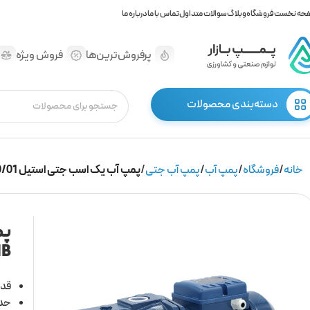
حه نخست
فروشگاه
وبلاگ
سوالات متداول
تماس با ما
درباره ما
پرفروش‌ترین‌ها
فروش ویژه
دسته‌بندی محصولات
خانه
فروشگاه
پمپ آب
پمپ آب جتی
پمپ آب یک اسب جتی استیل TPM100/01 برند CNB
NB
قدر
حداک