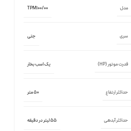
مدل
TPM100/00
سری
جتی
قدرت موتور (HP)
یک اسب بخار
حداکثر ارتفاع
50 متر
حداکثر آبدهی
55 لیتر در دقیقه