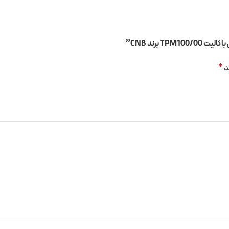
برند CNB”
د
*