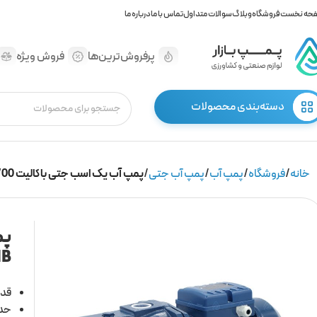
حه نخست
فروشگاه
وبلاگ
سوالات متداول
تماس با ما
درباره ما
پرفروش‌ترین‌ها
فروش ویژه
دسته‌بندی محصولات
خانه
فروشگاه
پمپ آب
پمپ آب جتی
پمپ آب یک اسب جتی باکالیت TPM100/00 برند CNB
NB
قدر
حداک