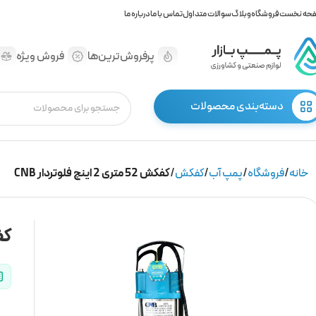
حه نخست
فروشگاه
وبلاگ
سوالات متداول
تماس با ما
درباره ما
پرفروش‌ترین‌ها
فروش ویژه
دسته‌بندی محصولات
خانه
فروشگاه
پمپ آب
کفکش
کفکش 52 متری 2 اینچ فلوتردار CNB
کفکش 52 