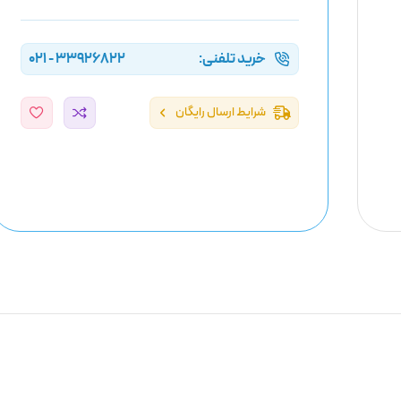
خرید تلفنی:
33926822 - 021
شرایط ارسال رایگان