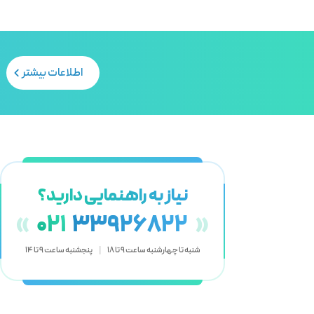
اطلاعات بیشتر
نیاز به راهنمایی دارید؟
«
021
33926822
»
شنبه تا چهارشنبه ساعت 9 تا 18
|
پنجشنبه ساعت 9 تا 14