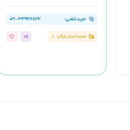
خرید تلفنی:
33926822 - 021
شرایط ارسال رایگان