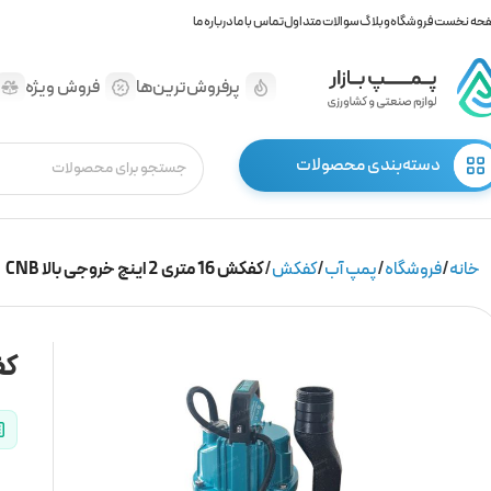
حه نخست
فروشگاه
وبلاگ
سوالات متداول
تماس با ما
درباره ما
پرفروش‌ترین‌ها
فروش ویژه
دسته‌بندی محصولات
خانه
فروشگاه
پمپ آب
کفکش
کفکش 16 متری 2 اینچ خروجی بالا CNB
کفکش 16 م