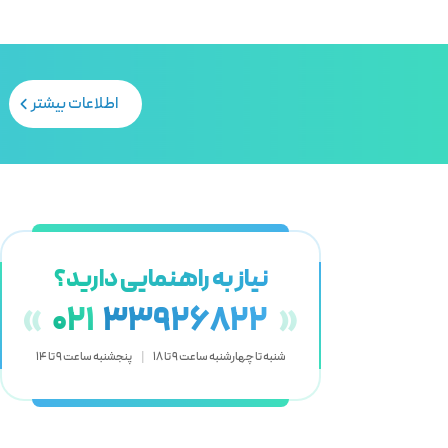
اطلاعات بیشتر
نیاز به راهنمایی دارید؟
«
021
33926822
»
شنبه تا چهارشنبه ساعت 9 تا 18
|
پنجشنبه ساعت 9 تا 14