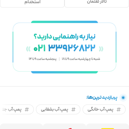
تالار گفتمان
استخدام
نیاز به راهنمایی دارید؟
021
33926822
«
»
شنبه تا چهارشنبه ساعت 9 تا 18
|
پنجشنبه ساعت 9 تا 14
پربازدید ترین‌ها:
پمپ آب خانگی
پمپ آب بشقابی
پمپ آب جتی