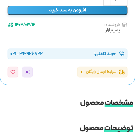
افزودن به سبد خرید
فروشنده:
1404/03/12
پمپ بازار
خرید تلفنی:
33926822 - 021
شرایط ارسال رایگان
مشخصات
محصول
توضیحات
محصول