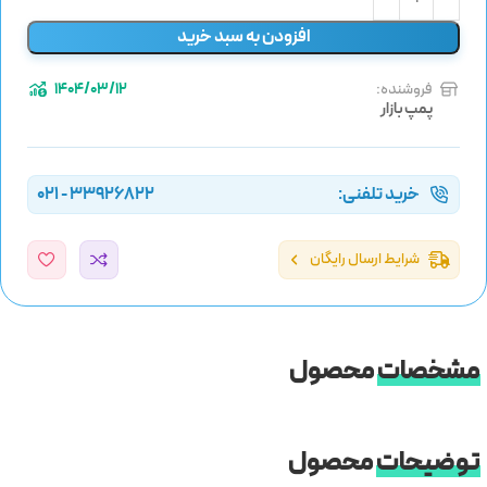
افزودن به سبد خرید
فروشنده:
1404/03/12
پمپ بازار
خرید تلفنی:
33926822 - 021
شرایط ارسال رایگان
مشخصات
محصول
توضیحات
محصول