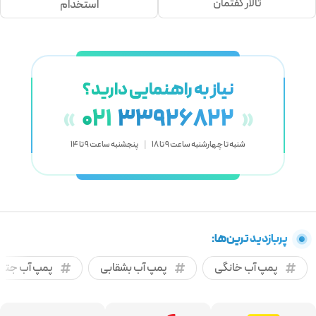
تالار گفتمان
استخدام
نیاز به راهنمایی دارید؟
021
33926822
«
»
شنبه تا چهارشنبه ساعت 9 تا 18
|
پنجشنبه ساعت 9 تا 14
پربازدید ترین‌ها:
پمپ آب خانگی
پمپ آب بشقابی
پمپ آب جتی