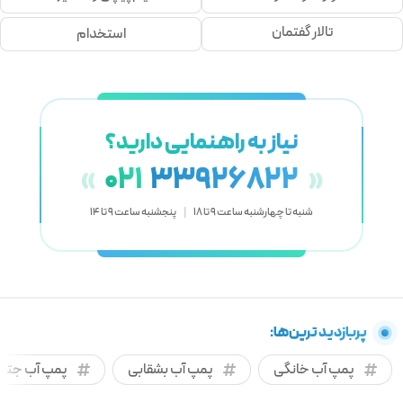
تالار گفتمان
استخدام
نیاز به راهنمایی دارید؟
021
33926822
«
»
شنبه تا چهارشنبه ساعت 9 تا 18
|
پنجشنبه ساعت 9 تا 14
پربازدید ترین‌ها:
پمپ آب خانگی
پمپ آب بشقابی
پمپ آب جتی