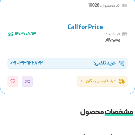
کد محصول:
10028
فروشنده:
1403/05/13
پمپ بازار
خرید تلفنی:
33926822 - 021
شرایط ارسال رایگان
مشخصات
محصول