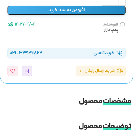
افزودن به سبد خرید
فروشنده:
1404/04/04
پمپ بازار
خرید تلفنی:
33926822 - 021
شرایط ارسال رایگان
مشخصات
محصول
توضیحات
محصول