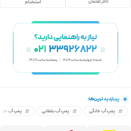
تالار گفتمان
استخدام
نیاز به راهنمایی دارید؟
021
33926822
«
»
شنبه تا چهارشنبه ساعت 9 تا 18
|
پنجشنبه ساعت 9 تا 14
پربازدید ترین‌ها:
پمپ آب خانگی
پمپ آب بشقابی
پمپ آب جتی