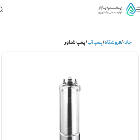
خانه
فروشگاه
پمپ آب
پمپ شناور