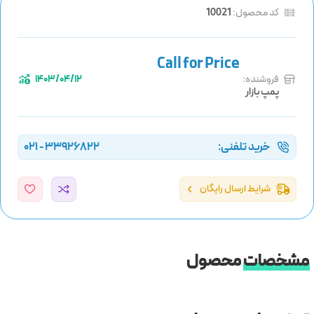
کد محصول:
10021
فروشنده:
1403/04/12
پمپ بازار
خرید تلفنی:
33926822 - 021
شرایط ارسال رایگان
مشخصات
محصول