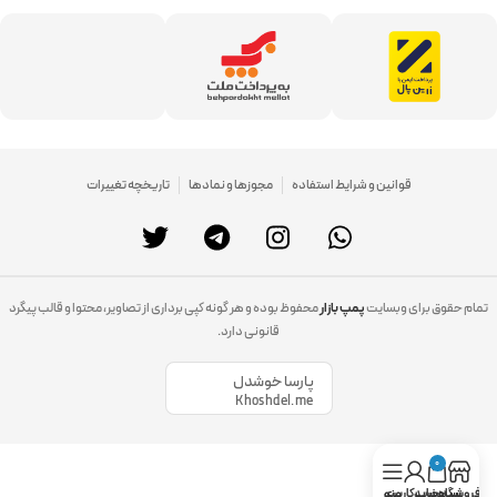
قوانین و شرایط استفاده
مجوزها و نمادها
تاریخچه تغییرات
تمام حقوق برای وبسایت
پمپ بازار
محفوظ بوده و هر گونه کپی برداری از تصاویر، محتوا و قالب پیگرد
قانونی دارد.
پارسا خوشدل
Khoshdel.me
0
فروشگاه
سبد خرید
حساب کاربری
منو