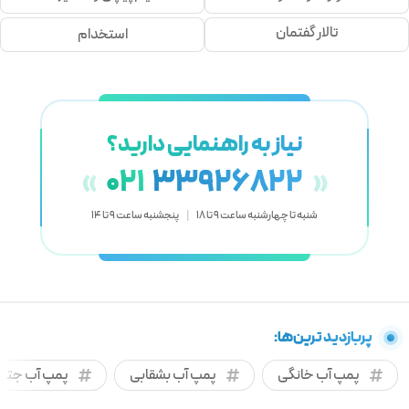
تالار گفتمان
استخدام
نیاز به راهنمایی دارید؟
021
33926822
«
»
شنبه تا چهارشنبه ساعت 9 تا 18
|
پنجشنبه ساعت 9 تا 14
پربازدید ترین‌ها:
پمپ آب خانگی
پمپ آب بشقابی
پمپ آب جتی