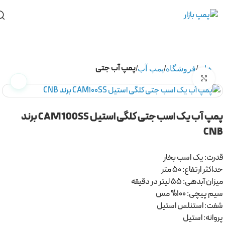
پمپ آب جتی
خانه
فروشگاه
پمپ آب
برای بزرگنمایی کلیک کنید
پمپ آب یک اسب جتی کلگی استیل CAM100SS برند
CNB
قدرت: یک اسب بخار
حداکثر ارتفاع: 50 متر
میزان آبدهی: 55 لیتر در دقیقه
سیم پیچی: 100% مس
شفت: استنلس استیل
پروانه: استیل