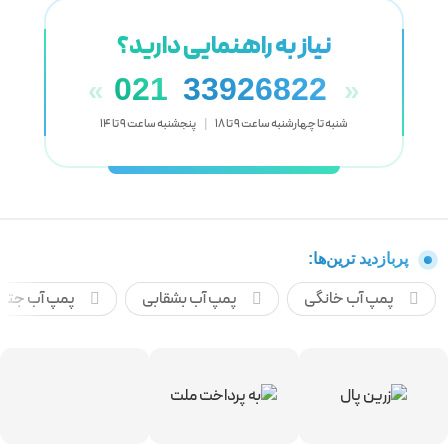
نیاز به راهنمایی دارید؟
021
33926822
«
»
شنبه تا چهارشنبه ساعت 9 تا 18
|
پنجشنبه ساعت 9 تا 14
پربازدید ترین‌ها:
پمپ آب خانگی
پمپ آب بشقابی
پمپ آب جتی