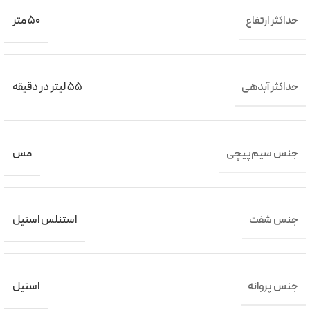
حداکثر ارتفاع
50 متر
حداکثر آبدهی
55 لیتر در دقیقه
جنس سیم‌پیچی
مس
جنس شفت
استنلس استیل
جنس پروانه
استیل