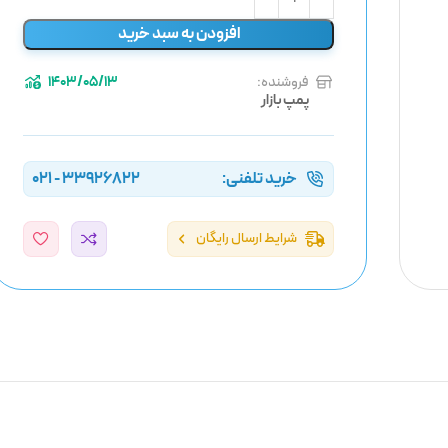
افزودن به سبد خرید
فروشنده:
1403/05/13
پمپ بازار
خرید تلفنی:
33926822 - 021
شرایط ارسال رایگان