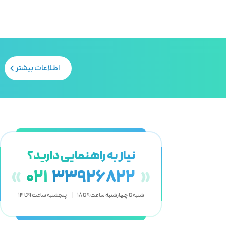
اطلاعات بیشتر
نیاز به راهنمایی دارید؟
«
021
33926822
»
شنبه تا چهارشنبه ساعت 9 تا 18
|
پنجشنبه ساعت 9 تا 14