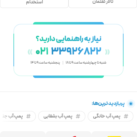
تالار گفتمان
استخدام
نیاز به راهنمایی دارید؟
021
33926822
«
»
شنبه تا چهارشنبه ساعت 9 تا 18
|
پنجشنبه ساعت 9 تا 14
پربازدید ترین‌ها:
پمپ آب خانگی
پمپ آب بشقابی
پمپ آب جتی