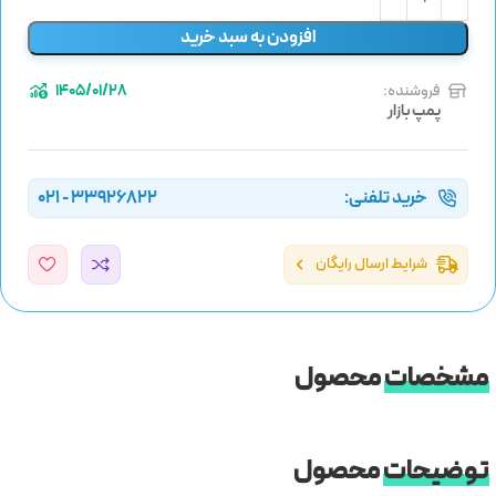
افزودن به سبد خرید
فروشنده:
1405/01/28
پمپ بازار
خرید تلفنی:
33926822 - 021
شرایط ارسال رایگان
مشخصات
محصول
توضیحات
محصول